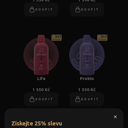
KOUPIT
KOUPIT
3+1
3+1
od 1 013 Kč
od 1 013 Kč
Life
Probio
1 350 Kč
1 350 Kč
KOUPIT
KOUPIT
×
Získejte 25% slevu
3+1
3+1