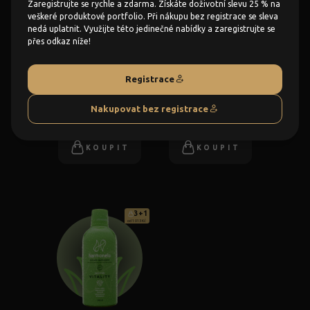
Zaregistrujte se rychle a zdarma. Získáte doživotní slevu 25 % na
od 1 013 Kč
od 1 013 Kč
veškeré produktové portfolio. Při nákupu bez registrace se sleva
nedá uplatnit. Využijte této jedinečné nabídky a zaregistrujte se
přes odkaz níže!
Registrace
Relax
Slimfit
Nakupovat bez registrace
1 350 Kč
1 350 Kč
KOUPIT
KOUPIT
3+1
od 1 013 Kč