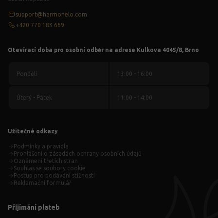
support@harmonelo.com
+420 770 183 669
Otevírací doba pro osobní odběr na adrese Kulkova 4045/8, Brno
Pondělí
13:00 - 16:00
Úterý - Pátek
11:00 - 14:00
Užitečné odkazy
Podmínky a pravidla
Prohlášení o zásadách ochrany osobních údajů
Oznámení třetích stran
Souhlas se soubory cookie
Postup pro podávání stížností
Reklamační formulář
Přijímání plateb