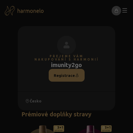
PŘEJEME VÁM
NAKUPOVÁNÍ S HARMONIÍ
imunity2go
Registrace
Česko
Prémiové doplňky stravy
3+1
3+1
od 1 013 Kč
od 1 013 Kč