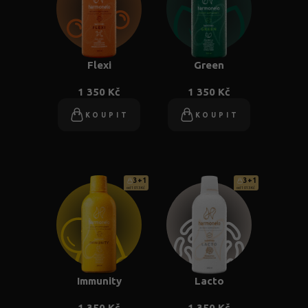
Flexi
Green
1 350 Kč
1 350 Kč
KOUPIT
KOUPIT
3+1
3+1
od 1 013 Kč
od 1 013 Kč
Immunity
Lacto
1 350 Kč
1 350 Kč