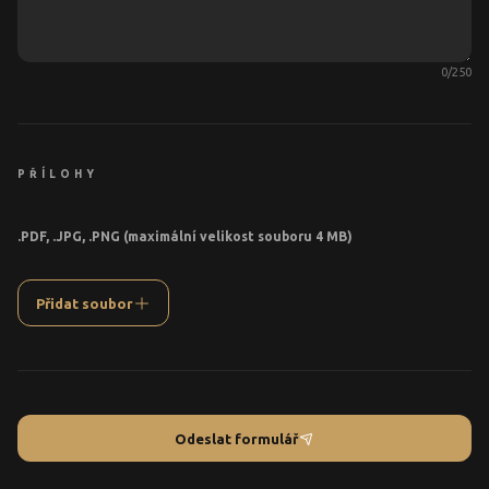
0
/
250
PŘÍLOHY
.PDF, .JPG, .PNG (maximální velikost souboru 4 MB)
Přidat soubor
Odeslat formulář