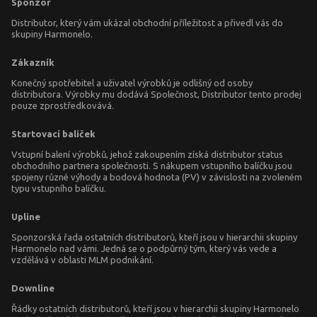
Sponzor
Distributor, který vám ukázal obchodní příležitost a přivedl vás do
skupiny Harmonelo.
Zákazník
Konečný spotřebitel a uživatel výrobků je odlišný od osoby
distributora. Výrobky mu dodává Společnost, Distributor tento prodej
pouze zprostředkovává.
Startovací balíček
Vstupní balení výrobků, jehož zakoupením získá distributor status
obchodního partnera společnosti. S nákupem vstupního balíčku jsou
spojeny různé výhody a bodová hodnota (PV) v závislosti na zvoleném
typu vstupního balíčku.
Upline
Sponzorská řada ostatních distributorů, kteří jsou v hierarchii skupiny
Harmonelo nad vámi. Jedná se o podpůrný tým, který vás vede a
vzdělává v oblasti MLM podnikání.
Downline
Řádky ostatních distributorů, kteří jsou v hierarchii skupiny Harmonelo