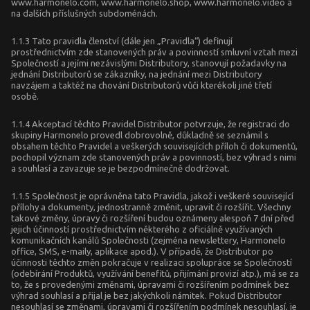
www.harmonelo.com, www.harmonelo.shop, www.harmonelo.video a
na dalších příslušných subdoménách.
1.1.3 Tato pravidla členství (dále jen „Pravidla“) definují
prostřednictvím zde stanovených práv a povinností smluvní vztah mezi
Společností a jejími nezávislými Distributory, stanovují požadavky na
jednání Distributorů se zákazníky, na jednání mezi Distributory
navzájem a taktéž na chování Distributorů vůči kterékoli jiné třetí
osobě.
1.1.4 Akceptací těchto Pravidel Distributor potvrzuje, že registraci do
skupiny Harmonelo provedl dobrovolně, důkladně se seznámil s
obsahem těchto Pravidel a veškerých souvisejících příloh či dokumentů,
pochopil význam zde stanovených práv a povinností, bez výhrad s nimi
a souhlasí a zavazuje se je bezpodmínečně dodržovat.
1.1.5 Společnost je oprávněna tato Pravidla, jakož i veškeré související
přílohy a dokumenty, jednostranně změnit, upravit či rozšířit. Všechny
takové změny, úpravy či rozšíření budou oznámeny alespoň 7 dní před
jejich účinností prostřednictvím některého z oficiálně využívaných
komunikačních kanálů Společnosti (zejména newslettery, Harmonelo
office, SMS, e-maily, aplikace apod.). V případě, že Distributor po
účinnosti těchto změn pokračuje v realizaci spolupráce se Společností
(odebírání Produktů, využívání benefitů, přijímání provizí atp.), má se za
to, že s provedenými změnami, úpravami či rozšířením podmínek bez
výhrad souhlasí a přijal je bez jakýchkoli námitek. Pokud Distributor
nesouhlasí se změnami, úpravami či rozšířením podmínek nesouhlasí, je