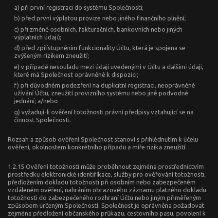
a) při první registraci do systému Společnosti;
b) před první výplatou provize nebo jiného finančního plnění;
c) při změně osobních, fakturačních, bankovních nebo jiných
výplatních údajů;
d) před zpřístupněním funkcionality Účtu, která je spojena se
zvýšeným rizikem zneužití;
e) v případě nesouladu mezi údaji uvedenými v Účtu a dalšími údaji,
které má Společnost oprávněně k dispozici;
f) při důvodném podezření na duplicitní registraci, neoprávněné
užívání Účtu, zneužití provizního systému nebo jiné podvodné
jednání; a/nebo
g) vyžadují-li ověření totožnosti právní předpisy vztahující se na
činnost Společnosti.
Rozsah a způsob ověření Společnost stanoví s přihlédnutím k účelu
ověření, okolnostem konkrétního případu a míře rizika zneužití.
1.2.15 Ověření totožnosti může proběhnout zejména prostřednictvím
prostředku elektronické identifikace, služby pro ověřování totožnosti,
předložením dokladu totožnosti při osobním nebo zabezpečeném
vzdáleném ověření, nahráním obrazového záznamu platného dokladu
totožnosti do zabezpečeného rozhraní Účtu nebo jiným přiměřeným
způsobem určeným Společností. Společnost je oprávněna požadovat
zejména předložení občanského průkazu, cestovního pasu, povolení k