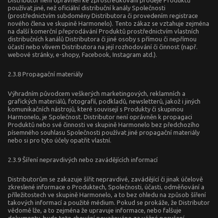
Distributor není oprávněn ke zprostředkování prodeje Produktů
používat jiné, než oficiální distribuční kanály Společnosti
(prostřednictvím subdomény Distributora či provedením registrace
nového člena ve skupině Harmonelo). Tento zákaz se vztahuje zejména
na další komerční přeprodávání Produktů prostřednictvím vlastních
distribučních kanálů Distributora či jiné osoby s přímou či nepřímou
účastí nebo vlivem Distributora na její rozhodování či činnost (např.
webové stránky, e-shopy, Facebook, Instagram atd.).
2.3.8 Propagační materiály
Výhradním původcem veškerých marketingových, reklamních a
grafických materiálů, fotografií, podkladů, newsletterů, jakož i jiných
komunikačních nástrojů, které souvisejí s Produkty či skupinou
Harmonelo, je Společnost. Distributor není oprávněn k propagaci
Produktů nebo své činnosti ve skupině Harmonelo bez předchozího
písemného souhlasu Společnosti používat jiné propagační materiály
nebo si pro tyto účely opatřit vlastní.
2.3.9 Šíření nepravdivých nebo zavádějících informací
Distributorům se zakazuje šířit nepravdivé, zavádějící či jinak účelově
zkreslené informace o Produktech, Společnosti, účasti, odměňování a
příležitostech ve skupině Harmonelo, a to bez ohledu na způsob šíření
takových informací a použité médium. Pokud se prokáže, že Distributor
vědomě lže, a to zejména že upravuje informace, nebo falšuje