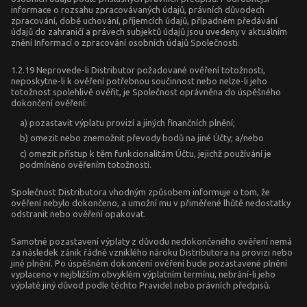
informace o rozsahu zpracovávaných údajů, právních důvodech
zpracování, době uchování, příjemcích údajů, případném předávání
údajů do zahraničí a právech subjektů údajů jsou uvedeny v aktuálním
znění Informací o zpracování osobních údajů Společnosti.
1.2.19 Neprovede-li Distributor požadované ověření totožnosti,
neposkytne-li k ověření potřebnou součinnost nebo nelze-li jeho
totožnost spolehlivě ověřit, je Společnost oprávněna do úspěšného
dokončení ověření:
a) pozastavit výplatu provizí a jiných finančních plnění;
b) omezit nebo znemožnit převody bodů na jiné Účty; a/nebo
c) omezit přístup k těm funkcionalitám Účtu, jejichž používání je
podmíněno ověřením totožnosti.
Společnost Distributora vhodným způsobem informuje o tom, že
ověření nebylo dokončeno, a umožní mu v přiměřené lhůtě nedostatky
odstranit nebo ověření opakovat.
Samotné pozastavení výplaty z důvodu nedokončeného ověření nemá
za následek zánik řádně vzniklého nároku Distributora na provizi nebo
jiné plnění. Po úspěšném dokončení ověření bude pozastavené plnění
vyplaceno v nejbližším obvyklém výplatním termínu, nebrání-li jeho
výplatě jiný důvod podle těchto Pravidel nebo právních předpisů.