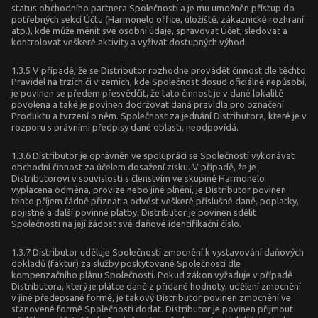
status obchodního partnera Společnosti a je mu umožněn přístup do
potřebných sekcí Účtu (Harmonelo office, úložiště, zákaznické rozhraní
atp.), kde může měnit své osobní údaje, spravovat Účet, sledovat a
kontrolovat veškeré aktivity a vyžívat dostupných výhod.
1.3.5 V případě, že se Distributor rozhodne provádět činnost dle těchto
Pravidel na trzích či v zemích, kde Společnost dosud oficiálně nepůsobí,
je povinen se předem přesvědčit, že tato činnost je v dané lokalitě
povolena a také je povinen dodržovat daná pravidla pro označení
Produktu a tvrzení o něm. Společnost za jednání Distributora, které je v
rozporu s právními předpisy dané oblasti, neodpovídá.
1.3.6 Distributor je oprávněn ve spolupráci se Společností vykonávat
obchodní činnost za účelem dosažení zisku. V případě, že je
Distributorovi v souvislosti s členstvím ve skupině Harmonelo
vyplacena odměna, provize nebo jiné plnění, je Distributor povinen
tento příjem řádně přiznat a odvést veškeré příslušné daně, poplatky,
pojistné a další povinné platby. Distributor je povinen sdělit
Společnosti na její žádost své daňové identifikační číslo.
1.3.7 Distributor uděluje Společnosti zmocnění k vystavování daňových
dokladů (faktur) za služby poskytované Společnosti dle
kompenzačního plánu Společnosti. Pokud zákon vyžaduje v případě
Distributora, který je plátce daně z přidané hodnoty, udělení zmocnění
v jiné předepsané formě, je takový Distributor povinen zmocnění ve
stanovené formě Společnosti dodat. Distributor je povinen přijmout