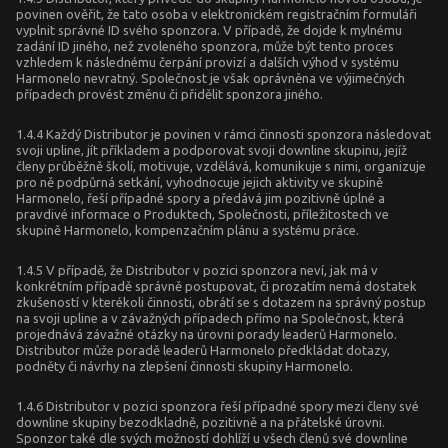
povinen ověřit, že tato osoba v elektronickém registračním formuláři
vyplnit správné ID svého sponzora. V případě, že dojde k mylnému
zadání ID jiného, než zvoleného sponzora, může být tento proces
vzhledem k následnému čerpání provizí a dalších výhod v systému
Harmonelo nevratný. Společnost je však oprávněna ve výjimečných
případech provést změnu či přidělit sponzora jiného.
1.4.4 Každý Distributor je povinen v rámci činnosti sponzora následovat
svoji upline, jít příkladem a podporovat svoji downline skupinu, jejíž
členy průběžně školí, motivuje, vzdělává, komunikuje s nimi, organizuje
pro ně podpůrná setkání, vyhodnocuje jejich aktivity ve skupině
Harmonelo, řeší případné spory a předává jim pozitivně úplné a
pravdivé informace o Produktech, Společnosti, příležitostech ve
skupině Harmonelo, kompenzačním plánu a systému práce.
1.4.5 V případě, že Distributor v pozici sponzora neví, jak má v
konkrétním případě správně postupovat, či prozatím nemá dostatek
zkušeností v kterékoli činnosti, obrátí se s dotazem na správný postup
na svoji upline a v závažných případech přímo na Společnost, která
projednává závažné otázky na úrovni porady leaderů Harmonelo.
Distributor může poradě leaderů Harmonelo předkládat dotazy,
podněty či návrhy na zlepšení činnosti skupiny Harmonelo.
1.4.6 Distributor v pozici sponzora řeší případné spory mezi členy své
downline skupiny bezodkladně, pozitivně a na přátelské úrovni.
Sponzor také dle svých možností dohlíží u všech členů své downline