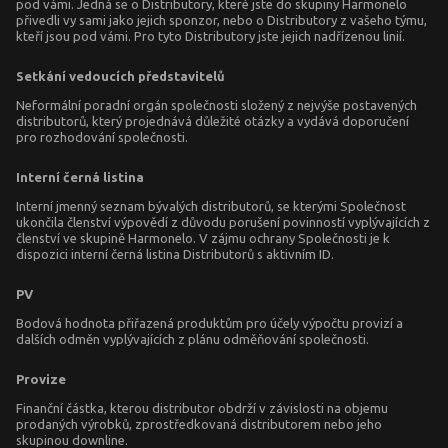
pod vámi. Jedná se o Distributory, které jste do skupiny Harmonelo
přivedli vy sami jako jejich sponzor, nebo o Distributory z vašeho týmu,
kteří jsou pod vámi. Pro tyto Distributory jste jejich nadřízenou linií.
Setkání vedoucích představitelů
Neformální poradní orgán společnosti složený z nejvýše postavených
distributorů, který projednává důležité otázky a vydává doporučení
pro rozhodování společnosti.
Interní černá listina
Interní jmenný seznam bývalých distributorů, se kterými Společnost
ukončila členství výpovědí z důvodu porušení povinností vyplývajících z
členství ve skupině Harmonelo. V zájmu ochrany Společnosti je k
dispozici interní černá listina Distributorů s aktivním ID.
PV
Bodová hodnota přiřazená produktům pro účely výpočtu provizí a
dalších odměn vyplývajících z plánu odměňování společnosti.
Provize
Finanční částka, kterou distributor obdrží v závislosti na objemu
prodaných výrobků, zprostředkovaná distributorem nebo jeho
skupinou downline.