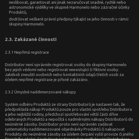
neslibovat, garantovat ani jinak nezaručovat snadné, rychlé nebo
astronomické výdělky ve skupině Harmonelo nebo zázračné účinky
Produktů,
dodržovat veškeré právní předpisy týkající se jeho činnosti v rámci
skupiny Harmonelo.
2.3. Zakázané činnosti
2.3.1 Nepřímá registrace
Distributor není oprávněn registrovat osoby do skupiny Harmonelo
bez jejich vědomí nebo registrovat neexistující či fiktivní osoby.
Jakékoli zneužití osobních nebo kontaktních údajů třetích osob za
účelem nepřímé registrace je přísně zakázáno.
2.3.2 Úmyslně naddimenzované nákupy
Systém odběru Produktů ze strany Distributorů je nastaven tak, že
předpokládá nákup Produktů pouze pro vlastní spotřebu Distributora
a jeho nejbližší rodiny, předchozí spotřebování větší části dříve
odebraných Produktů a nepočítá s nadměrnými nákupy Distributorů do
neúměrné zásoby. Distributor proto není oprávněn zadávat
systematicky naddimenzované objednávky Produktů či nakupovat
Produkty do neúměrné zásoby za účelem čerpání vyšší provize či jiného