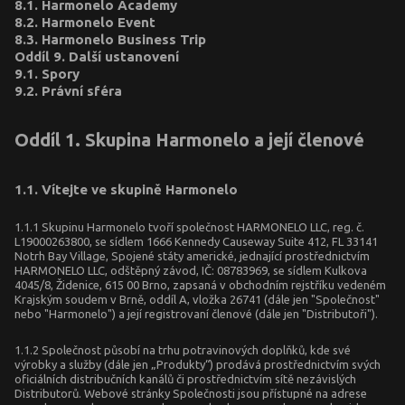
8.1. Harmonelo Academy
8.2. Harmonelo Event
8.3. Harmonelo Business Trip
Oddíl 9. Další ustanovení
9.1. Spory
9.2. Právní sféra
Oddíl 1. Skupina Harmonelo a její členové
1.1. Vítejte ve skupině Harmonelo
1.1.1 Skupinu Harmonelo tvoří společnost HARMONELO LLC, reg. č.
L19000263800, se sídlem 1666 Kennedy Causeway Suite 412, FL 33141
Notrh Bay Village, Spojené státy americké, jednající prostřednictvím
HARMONELO LLC, odštěpný závod, IČ: 08783969, se sídlem Kulkova
4045/8, Židenice, 615 00 Brno, zapsaná v obchodním rejstříku vedeném
Krajským soudem v Brně, oddíl A, vložka 26741 (dále jen "Společnost"
nebo "Harmonelo") a její registrovaní členové (dále jen "Distributoři").
1.1.2 Společnost působí na trhu potravinových doplňků, kde své
výrobky a služby (dále jen „Produkty“) prodává prostřednictvím svých
oficiálních distribučních kanálů či prostřednictvím sítě nezávislých
Distributorů. Webové stránky Společnosti jsou přístupné na adrese