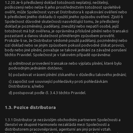
1.2.20 Je-li předložený doklad totožnosti neplatný, nečitelný,
poškozený nebo nelze-li jeho prostřednictvím totožnost spolehlivě
ověřit, může Společnost vyzvat Distributora k opakování ověření nebo
k předložení jiného dokladu či využití jiného způsobu ověření. Zjistí-li
Společnost důvodné skutečnosti nasvědčující tomu, že předložený
doklad je pozměněný, padělaný, zneužitý nebo nepatří osobě, jejíž
totožnost má být ověřena, je oprávněna příslušné plnění nebo transakci
pozastavit a danou skutečnost přiměřeným způsobem prověřit.
Prokáže-li se, že Distributor vědomě použil padělaný, pozměněný nebo
cizí doklad nebo se jiným způsobem pokusil podvodně získat provizi,
body nebo jiné plnění, považuje se takové jednání za závažné porušení
těchto Pravidel. Společnost je v takovém případě oprávněna:
a) odmítnout provedení transakce nebo výplatu plnění, které bylo
podvodným jednáním dotčeno;
b) požadovat vrácení plnění získaného v důsledku takového jednání;
c) započíst své související pohledávky proti pohledávkám
Distributora; a/nebo
d) postupovat podle čl. 3.4.3 těchto Pravidel.
1.3. Pozice distributora
1.3.1 Distributor je nezávislým obchodním partnerem Společnosti a
členství ve skupině Harmonelo nezakládá mezi Společností a
distributorem pracovněprávní, agenturní ani jiný právní vztah.