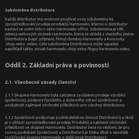
Subdoména distributora
Každý distributor má možnost používat svou subdoménu ke
zprostředkování prodeje produktů Harmonelo, kterou si distributor
nastaví ve svém účtu v sekci Harmonelo office. Subdoména je URL
adresa webových stránek Harmonelo, která se skládá z vlastního jména
Distributora (např. příjmení, firmy) domény Harmonelo a koncovky
.shop nebo .video. Celá subdoména Distributora může vypadat
například takto: novak.harmonelo.shop nebo fitguy.harmonelo.video.
Oddíl 2. Základní práva a povinnosti
2.1. Všeobecné zásady členství
2.1.1 Skupina Harmonelo byla založena za účelem prodeje výrobků
společnosti, podpory fyzického a duševního zdraví společnosti a
poskytnutí zajímavé obchodní příležitosti pro všechny distributory.
2.1.2 Společnost podporuje podnikatelskou činnost Distributorů a školí
je v oblasti zprostředkování prodeje Produktů a nabízení obchodní
příležitosti ve skupině Harmonelo. Distributor bere na vědomí, že pro
rozvoj podnikání Společnosti a Distributorů je třeba dbát o neustálé
rozšiřování skupiny Harmonelo o další nové Distributory.