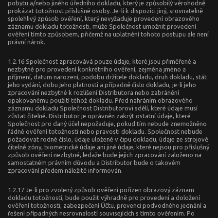
pobytu a/nebo jiného úředního dokladu, který je způsobilý věrohodně
prokázat totožnost příslušné osoby. Je-li k dispozici jiný, srovnatelně
spolehlivý způsob ověření, který nevyžaduje provedení obrazového
záznamu dokladu totožnosti, může Společnost umožnit provedení
ověření tímto způsobem, přičemž na uplatnění tohoto postupu ale není
právní nárok.
1.2.16 Společnost zpracovává pouze údaje, které jsou přiměřené a
nezbytné pro provedení konkrétního ověření, zejména jméno a
příjmení, datum narození, podobu držitele dokladu, druh dokladu, stát
jeho vydání, dobu jeho platnosti a případně číslo dokladu, je-li jeho
zpracování nezbytné k rozlišení Distributora nebo zabránění
opakovanému použití téhož dokladu. Před nahráním obrazového
záznamu dokladu Společnost Distributorovi sdělí, které údaje musí
zůstat čitelné. Distributor je oprávněn zakrýt ostatní údaje, které
Společnost pro daný účel nepožaduje, pokud tím nebude znemožněno
řádné ověření totožnosti nebo pravosti dokladu. Společnost nebude
požadovat rodné číslo, údaje uložené v čipu dokladu, údaje ze strojově
čitelné zóny, biometrické údaje ani jiné údaje, které nejsou pro příslušný
způsob ověření nezbytné, ledaže bude jejich zpracování založeno na
samostatném právním důvodu a Distributor bude o takovém
zpracování předem náležitě informován.
1.2.17 Je-li pro zvolený způsob ověření pořízen obrazový záznam
dokladu totožnosti, bude použit výhradně pro provedení a doložení
ověření totožnosti, zabezpečení Účtu, prevenci podvodného jednání a
řešení případných nesrovnalostí souvisejících s tímto ověřením. Po