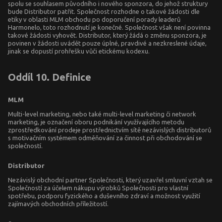
spolu se souhlasem původního i nového sponzora, do jehož struktury
bude Distributor patřit. Společnost rozhodne o takové žádosti dle
etiky v oblasti MLM obchodu po doporučení porady leaderů
Harmonelo, toto rozhodnutí je konečné. Společnost však není povinna
takové žádosti vyhovět. Distributor, který žádá o změnu sponzora, je
povinen v žádosti uvádět pouze úplné, pravdivé a nezkreslené údaje,
jinak se dopustí prohřešku vůči etickému kodexu.
Oddíl 10. Definice
MLM
Multi-level marketing, nebo také multi-level marketing či network
marketing, je označení oboru podnikání využívajícího metodu
zprostředkování prodeje prostřednictvím sítě nezávislých distributorů
s motivačním systémem odměňování za činnost při obchodování se
společností.
Distributor
Nezávislý obchodní partner Společnosti, který uzavřel smluvní vztah se
Společností za účelem nákupu výrobků Společnosti pro vlastní
spotřebu, podporu fyzického a duševního zdraví a možnost využití
zajímavých obchodních příležitostí.