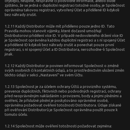
chybějící, neúplné, nesprávné či podvodné informace, anebo bude
zjištěno, že se jedná o duplicitní registraci totožné osoby, je Společnost
oprávněna takovou registraci, vytvořený Účet a přidělené ID kdykoli
bez náhrady zrušit.
1.2.11 Každý Distributor může mít přiděleno pouze jedno ID. Tato
Pravidla mohou stanovit výjimky, které dočasně umožňují
Distributorovi přidělení více ID. V případě nedovoleného držení více ID
je Společnost oprávněna každou duplicitní registraci a s ní spojený Účet
a přidělené ID kdykoli bez náhrady zrušit a ponechat pouze první
registraci, s ní spojený Účet a ID Distributora, nerozhodne-li Společnost
jinak.
1.2.12 Každý Distributor je povinen informovat Společnost o změně
svých osobních či kontaktních údajů, a to prostřednictvím uložení změn
těchto údajů v sekci „Nastavení“ ve svém Účtu.
1.2.13 Společnost je za účelem ochrany Účtů a provizního systému,
prevence duplicitních, fiktivních nebo podvodných registrací, ochrany
před neoprávněným nakládáním s provizemi, body a jinými plněními a
ověření, že příslušné plnění je poskytováno oprávněné osobě,
oprávněna požadovat ověření totožnosti Distributora. Údaje získané
při ověřování Distributorů je Společnost oprávněna použít pouze k
tomuto účelu.
1.2.14 Společnost může ověření totožnosti požadovat zejména: