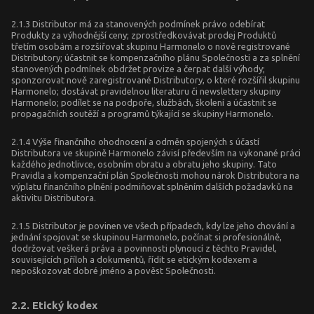
2.1.3 Distributor má za stanovených podmínek právo odebírat
Produkty za výhodnější ceny; zprostředkovávat prodej Produktů
třetím osobám a rozšiřovat skupinu Harmonelo o nově registrované
Distributory; účastnit se kompenzačního plánu Společnosti a za splnění
stanovených podmínek obdržet provize a čerpat další výhody;
sponzorovat nově zaregistrované Distributory, o které rozšířil skupinu
Harmonelo; dostávat pravidelnou literaturu či newslettery skupiny
Harmonelo; podílet se na podpoře, službách, školení a účastnit se
propagačních soutěží a programů týkající se skupiny Harmonelo.
2.1.4 Výše finančního ohodnocení a odměn spojených s účastí
Distributora ve skupině Harmonelo závisí především na vykonané práci
každého jednotlivce, osobním obratu a obratu jeho skupiny. Tato
Pravidla a kompenzační plán Společnosti mohou nárok Distributora na
výplatu finančního plnění podmiňovat splněním dalších požadavků na
aktivitu Distributora.
2.1.5 Distributor je povinen ve všech případech, kdy lze jeho chování a
jednání spojovat se skupinou Harmonelo, počínat si profesionálně,
dodržovat veškerá práva a povinnosti plynoucí z těchto Pravidel,
souvisejících příloh a dokumentů, řídit se etickým kodexem a
nepoškozovat dobré jméno a pověst Společnosti.
2.2. Etický kodex