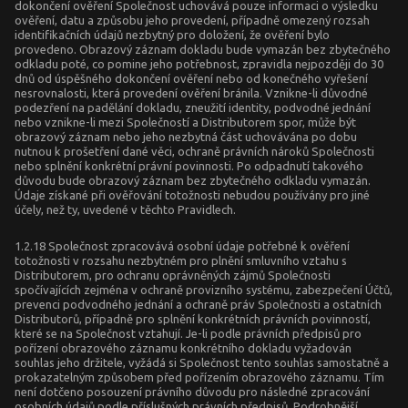
dokončení ověření Společnost uchovává pouze informaci o výsledku
ověření, datu a způsobu jeho provedení, případně omezený rozsah
identifikačních údajů nezbytný pro doložení, že ověření bylo
provedeno. Obrazový záznam dokladu bude vymazán bez zbytečného
odkladu poté, co pomine jeho potřebnost, zpravidla nejpozději do 30
dnů od úspěšného dokončení ověření nebo od konečného vyřešení
nesrovnalosti, která provedení ověření bránila. Vznikne-li důvodné
podezření na padělání dokladu, zneužití identity, podvodné jednání
nebo vznikne-li mezi Společností a Distributorem spor, může být
obrazový záznam nebo jeho nezbytná část uchovávána po dobu
nutnou k prošetření dané věci, ochraně právních nároků Společnosti
nebo splnění konkrétní právní povinnosti. Po odpadnutí takového
důvodu bude obrazový záznam bez zbytečného odkladu vymazán.
Údaje získané při ověřování totožnosti nebudou používány pro jiné
účely, než ty, uvedené v těchto Pravidlech.
1.2.18 Společnost zpracovává osobní údaje potřebné k ověření
totožnosti v rozsahu nezbytném pro plnění smluvního vztahu s
Distributorem, pro ochranu oprávněných zájmů Společnosti
spočívajících zejména v ochraně provizního systému, zabezpečení Účtů,
prevenci podvodného jednání a ochraně práv Společnosti a ostatních
Distributorů, případně pro splnění konkrétních právních povinností,
které se na Společnost vztahují. Je-li podle právních předpisů pro
pořízení obrazového záznamu konkrétního dokladu vyžadován
souhlas jeho držitele, vyžádá si Společnost tento souhlas samostatně a
prokazatelným způsobem před pořízením obrazového záznamu. Tím
není dotčeno posouzení právního důvodu pro následné zpracování
osobních údajů podle příslušných právních předpisů. Podrobnější