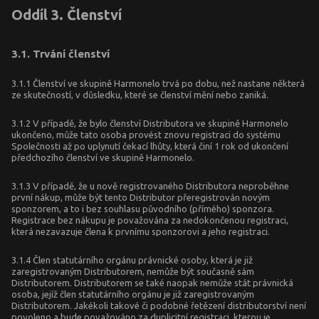
Oddíl 3. Členství
3.1. Trvání členství
3.1.1 Členství ve skupině Harmonelo trvá po dobu, než nastane některá
ze skutečností, v důsledku, které se členství mění nebo zaniká.
3.1.2 V případě, že bylo členství Distributora ve skupině Harmonelo
ukončeno, může tato osoba provést znovu registraci do systému
Společnosti až po uplynutí čekací lhůty, která činí 1 rok od ukončení
předchozího členství ve skupině Harmonelo.
3.1.3 V případě, že u nově registrovaného Distributora neproběhne
první nákup, může být tento Distributor přeregistrován novým
sponzorem, a to i bez souhlasu původního (přímého) sponzora.
Registrace bez nákupu je považována za nedokončenou registraci,
která nezavazuje člena k prvnímu sponzorovi a jeho registraci.
3.1.4 Člen statutárního orgánu právnické osoby, která je již
zaregistrovaným Distributorem, nemůže být současně sám
Distributorem. Distributorem se také naopak nemůže stát právnická
osoba, jejíž člen statutárního orgánu je již zaregistrovaným
Distributorem. Jakékoli takové či podobné řetězení distributorství není
povoleno a bude považováno za duplicitní registraci, kterou je