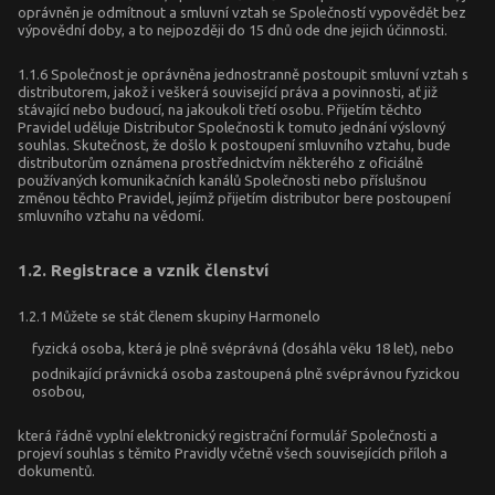
oprávněn je odmítnout a smluvní vztah se Společností vypovědět bez
výpovědní doby, a to nejpozději do 15 dnů ode dne jejich účinnosti.
1.1.6 Společnost je oprávněna jednostranně postoupit smluvní vztah s
distributorem, jakož i veškerá související práva a povinnosti, ať již
stávající nebo budoucí, na jakoukoli třetí osobu. Přijetím těchto
Pravidel uděluje Distributor Společnosti k tomuto jednání výslovný
souhlas. Skutečnost, že došlo k postoupení smluvního vztahu, bude
distributorům oznámena prostřednictvím některého z oficiálně
používaných komunikačních kanálů Společnosti nebo příslušnou
změnou těchto Pravidel, jejímž přijetím distributor bere postoupení
smluvního vztahu na vědomí.
1.2. Registrace a vznik členství
1.2.1 Můžete se stát členem skupiny Harmonelo
fyzická osoba, která je plně svéprávná (dosáhla věku 18 let), nebo
podnikající právnická osoba zastoupená plně svéprávnou fyzickou
osobou,
která řádně vyplní elektronický registrační formulář Společnosti a
projeví souhlas s těmito Pravidly včetně všech souvisejících příloh a
dokumentů.