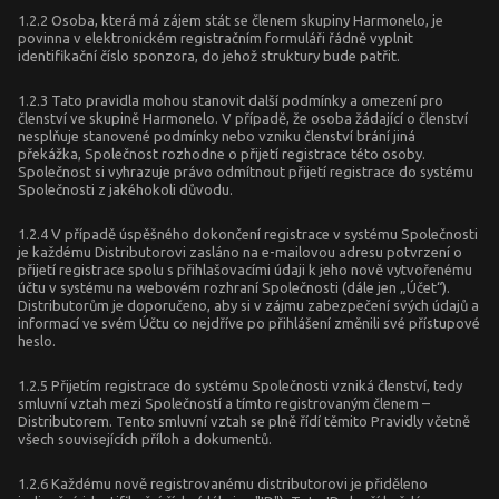
1.2.2 Osoba, která má zájem stát se členem skupiny Harmonelo, je
povinna v elektronickém registračním formuláři řádně vyplnit
identifikační číslo sponzora, do jehož struktury bude patřit.
1.2.3 Tato pravidla mohou stanovit další podmínky a omezení pro
členství ve skupině Harmonelo. V případě, že osoba žádající o členství
nesplňuje stanovené podmínky nebo vzniku členství brání jiná
překážka, Společnost rozhodne o přijetí registrace této osoby.
Společnost si vyhrazuje právo odmítnout přijetí registrace do systému
Společnosti z jakéhokoli důvodu.
1.2.4 V případě úspěšného dokončení registrace v systému Společnosti
je každému Distributorovi zasláno na e-mailovou adresu potvrzení o
přijetí registrace spolu s přihlašovacími údaji k jeho nově vytvořenému
účtu v systému na webovém rozhraní Společnosti (dále jen „Účet“).
Distributorům je doporučeno, aby si v zájmu zabezpečení svých údajů a
informací ve svém Účtu co nejdříve po přihlášení změnili své přístupové
heslo.
1.2.5 Přijetím registrace do systému Společnosti vzniká členství, tedy
smluvní vztah mezi Společností a tímto registrovaným členem –
Distributorem. Tento smluvní vztah se plně řídí těmito Pravidly včetně
všech souvisejících příloh a dokumentů.
1.2.6 Každému nově registrovanému distributorovi je přiděleno