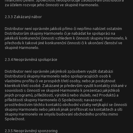
finančního plnění. Společnost nedoporučuje zadlužování Distributora
za účelem rozvoje jeho činnosti ve skupině Harmonelo.
2.3.3 Zakázaný nábor
Distributor není oprávněn jakkoli přímo či nepřímo nabízet ostatním
Distributorům skupiny Harmonelo či je nabádat ke spolupráci na
jakékoli konkurenční činnosti vzhledem k činnosti skupiny Harmonelo, k
přechodu k takové jiné konkurenční činnosti či k ukončení členství ve
skupině Harmonelo.
2.3.4 Neoprávněná spolupráce
Distributor není oprávněn jakýmkoli způsobem využít databázi
Distributorů skupiny Harmonelo nebo spolupracujících osob k
vlastnímu profitu či ve prospěch třetí osoby, nebo je poskytnout
kterékoli třetí osobě. Zakázané je především využít kontakty získané v
souvislosti s činností ve skupině Harmonelo k prezentaci jakýchkoli
jiných programů, příležitostí, výrobků nebo služeb, než Produktů a
příležitostí skupiny Harmonelo či Společnosti; navazovat
prostřednictvím těchto kontaktů obchodní vztahy netýkající se činnosti
skupiny Harmonelo nebo jakkoli jinak profitovat na kontaktech a síti
skupiny Harmonelo ve smyslu budování obchodního profitu mimo
Společnost.
2.3.5 Neoprávněný sponzoring