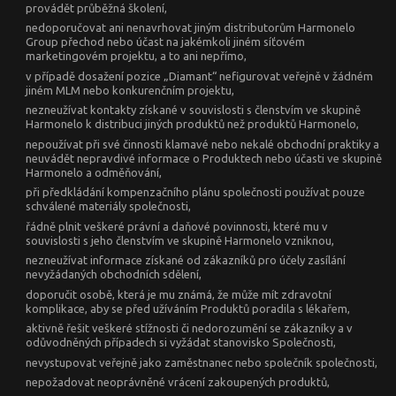
provádět průběžná školení,
nedoporučovat ani nenavrhovat jiným distributorům Harmonelo
Group přechod nebo účast na jakémkoli jiném síťovém
marketingovém projektu, a to ani nepřímo,
v případě dosažení pozice „Diamant“ nefigurovat veřejně v žádném
jiném MLM nebo konkurenčním projektu,
nezneužívat kontakty získané v souvislosti s členstvím ve skupině
Harmonelo k distribuci jiných produktů než produktů Harmonelo,
nepoužívat při své činnosti klamavé nebo nekalé obchodní praktiky a
neuvádět nepravdivé informace o Produktech nebo účasti ve skupině
Harmonelo a odměňování,
při předkládání kompenzačního plánu společnosti používat pouze
schválené materiály společnosti,
řádně plnit veškeré právní a daňové povinnosti, které mu v
souvislosti s jeho členstvím ve skupině Harmonelo vzniknou,
nezneužívat informace získané od zákazníků pro účely zasílání
nevyžádaných obchodních sdělení,
doporučit osobě, která je mu známá, že může mít zdravotní
komplikace, aby se před užíváním Produktů poradila s lékařem,
aktivně řešit veškeré stížnosti či nedorozumění se zákazníky a v
odůvodněných případech si vyžádat stanovisko Společnosti,
nevystupovat veřejně jako zaměstnanec nebo společník společnosti,
nepožadovat neoprávněné vrácení zakoupených produktů,