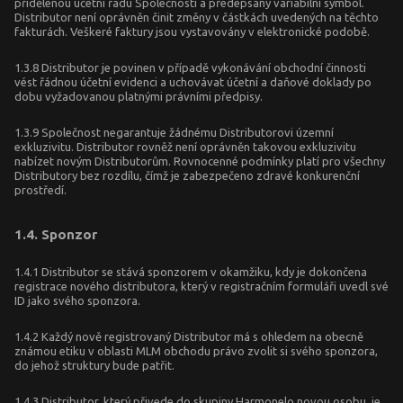
přidělenou účetní řadu Společnosti a předepsaný variabilní symbol.
Distributor není oprávněn činit změny v částkách uvedených na těchto
fakturách. Veškeré faktury jsou vystavovány v elektronické podobě.
1.3.8 Distributor je povinen v případě vykonávání obchodní činnosti
vést řádnou účetní evidenci a uchovávat účetní a daňové doklady po
dobu vyžadovanou platnými právními předpisy.
1.3.9 Společnost negarantuje žádnému Distributorovi územní
exkluzivitu. Distributor rovněž není oprávněn takovou exkluzivitu
nabízet novým Distributorům. Rovnocenné podmínky platí pro všechny
Distributory bez rozdílu, čímž je zabezpečeno zdravé konkurenční
prostředí.
1.4. Sponzor
1.4.1 Distributor se stává sponzorem v okamžiku, kdy je dokončena
registrace nového distributora, který v registračním formuláři uvedl své
ID jako svého sponzora.
1.4.2 Každý nově registrovaný Distributor má s ohledem na obecně
známou etiku v oblasti MLM obchodu právo zvolit si svého sponzora,
do jehož struktury bude patřit.
1.4.3 Distributor, který přivede do skupiny Harmonelo novou osobu, je