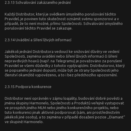
2.3.13 Schvalování zakázaného jednání
Každý Distributor, který je svědkem úmyslného porušování těchto
Pravidel, je povinen tuto skutečnost oznámit svému sponzorovi a v
případě, že to není možné, přímo Společnosti. Schvalování úmyslného
porušování těchto Pravidel se zakazuje.
2.3.14 Uvádění a šíření lživých informací
Jakékoli jednání Distributora vedoucí ke snižování důvěry ve vedení
Společnosti, zejména uvádění nebo šíření lživých informací či šíření
nepravdivých hoaxů (např. na Telegramu) je považováno za porušení
Pravidel se všemi důsledky z tohoto vyplývajícími. Distributorovi, který
se popsaného jednání dopustí, může být ze strany Společnosti jeho
členství okamžitě vypovězeno, a to i bez předchozího upozornění.
2.3.15 Podpora konkurence
Distributor není oprávněn v zájmu loajality, budování dobré pověsti a
jména skupiny Harmonelo, Společnosti a Produktů veřejně vystupovat
ve prospěch jiného MLM nebo jiného konkurenčního projektu, nebo
tuto konkurenci jinak aktivně podporovat (sám, ani prostřednictvím
jakékoli jiné osoby), a to zejména v případě dosažení pozice „Diamant“
ve skupině Harmonelo.