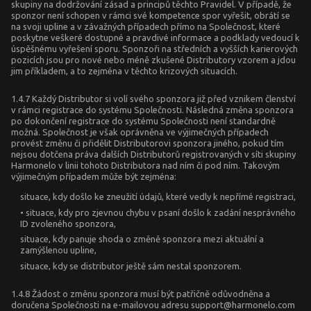
skupiny na dodržování zásad a principů těchto Pravidel. V případě, že
sponzor není schopen v rámci své kompetence spor vyřešit, obrátí se
na svoji upline a v závažných případech přímo na Společnost, které
poskytne veškeré dostupné a pravdivé informace a podklady vedoucí k
úspěšnému vyřešení sporu. Sponzoři na středních a vyšších karierových
pozicích jsou pro nové nebo méně zkušené Distributory vzorem a jdou
jim příkladem, a to zejména v těchto krizových situacích.
1.4.7 Každý Distributor si volí svého sponzora již před vznikem členství
v rámci registrace do systému Společnosti. Následná změna sponzora
po dokončení registrace do systému Společnosti není standardně
možná. Společnost je však oprávněna ve výjimečných případech
provést změnu či přidělit Distributorovi sponzora jiného, pokud tím
nejsou dotčena práva dalších Distributorů registrovaných v síti skupiny
Harmonelo v linii tohoto Distributora nad ním či pod ním. Takovým
výjimečným případem může být zejména:
situace, kdy došlo ke zneužití údajů, které vedly k nepřímé registraci,
• situace, kdy pro zjevnou chybu v psaní došlo k zadání nesprávného
ID zvoleného sponzora,
situace, kdy panuje shoda o změně sponzora mezi aktuální a
zamýšlenou upline,
situace, kdy se distributor ještě sám nestal sponzorem.
1.4.8 Žádost o změnu sponzora musí být patřičně odůvodněna a
doručena Společnosti na e-mailovou adresu support@harmonelo.com