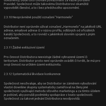
dokumenty, bude toto chování považováno za vážné porušení
Pravidel. Společnost může takovému Distributorovi okamžitě
vypovědět členství, a to i bez předchozího upozornění.
2.3.10 Neoprávněné použití označení "Harmonelo"
Distributor není oprávněn užívat označení „Harmonelo“ na jakékoli URL
adrese, emailové adrese či v názvu profilu, odlišných od oficiálních
kanálů Společnosti, a to rovněž v jakémkoli slovním spojení s jiným
označením.
2.3.11 Žádné exkluzivní území
Pro činnost Distributora neexistuje žádné vyhrazené území či
teritorium. Distributor proto není oprávněn uvádět či tvrdit, že má pro
svoji činnost na určitém území exkluzivitu.
2.3.12 Systematická likvidace konkurence
Společnost neschvaluje, aby se Distributor se záměrem vybudování
vlastní downline skupiny systematicky zaměřoval na členy jiné
společnosti využívající metodu síťového marketingu a za tímto účelem
je pobízel, aby porušili podmínky spolupráce s touto společností.
Společnost za takové jednání Distributora neodpovídá.