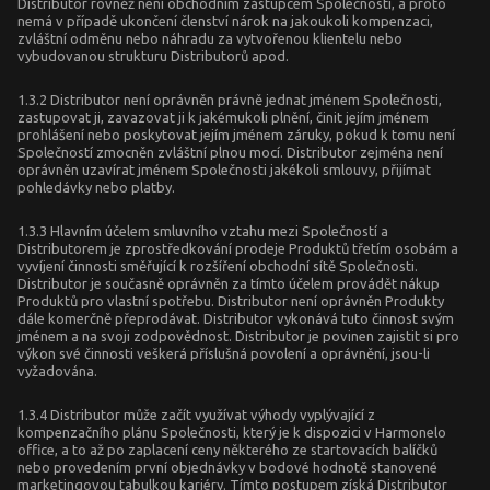
Distributor rovněž není obchodním zástupcem Společnosti, a proto
nemá v případě ukončení členství nárok na jakoukoli kompenzaci,
zvláštní odměnu nebo náhradu za vytvořenou klientelu nebo
vybudovanou strukturu Distributorů apod.
1.3.2 Distributor není oprávněn právně jednat jménem Společnosti,
zastupovat ji, zavazovat ji k jakémukoli plnění, činit jejím jménem
prohlášení nebo poskytovat jejím jménem záruky, pokud k tomu není
Společností zmocněn zvláštní plnou mocí. Distributor zejména není
oprávněn uzavírat jménem Společnosti jakékoli smlouvy, přijímat
pohledávky nebo platby.
1.3.3 Hlavním účelem smluvního vztahu mezi Společností a
Distributorem je zprostředkování prodeje Produktů třetím osobám a
vyvíjení činnosti směřující k rozšíření obchodní sítě Společnosti.
Distributor je současně oprávněn za tímto účelem provádět nákup
Produktů pro vlastní spotřebu. Distributor není oprávněn Produkty
dále komerčně přeprodávat. Distributor vykonává tuto činnost svým
jménem a na svoji zodpovědnost. Distributor je povinen zajistit si pro
výkon své činnosti veškerá příslušná povolení a oprávnění, jsou-li
vyžadována.
1.3.4 Distributor může začít využívat výhody vyplývající z
kompenzačního plánu Společnosti, který je k dispozici v Harmonelo
office, a to až po zaplacení ceny některého ze startovacích balíčků
nebo provedením první objednávky v bodové hodnotě stanovené
marketingovou tabulkou kariéry. Tímto postupem získá Distributor