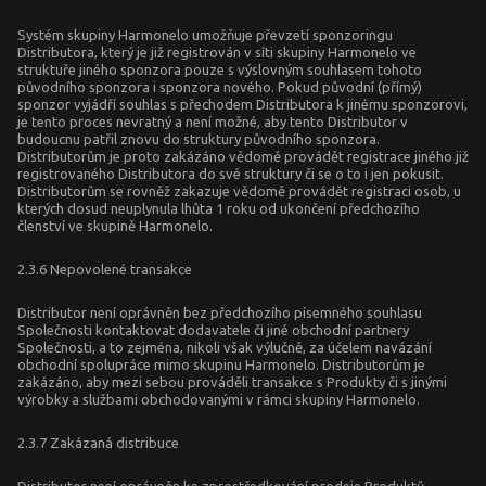
Systém skupiny Harmonelo umožňuje převzetí sponzoringu
Distributora, který je již registrován v síti skupiny Harmonelo ve
struktuře jiného sponzora pouze s výslovným souhlasem tohoto
původního sponzora i sponzora nového. Pokud původní (přímý)
sponzor vyjádří souhlas s přechodem Distributora k jinému sponzorovi,
je tento proces nevratný a není možné, aby tento Distributor v
budoucnu patřil znovu do struktury původního sponzora.
Distributorům je proto zakázáno vědomě provádět registrace jiného již
registrovaného Distributora do své struktury či se o to i jen pokusit.
Distributorům se rovněž zakazuje vědomě provádět registraci osob, u
kterých dosud neuplynula lhůta 1 roku od ukončení předchozího
členství ve skupině Harmonelo.
2.3.6 Nepovolené transakce
Distributor není oprávněn bez předchozího písemného souhlasu
Společnosti kontaktovat dodavatele či jiné obchodní partnery
Společnosti, a to zejména, nikoli však výlučně, za účelem navázání
obchodní spolupráce mimo skupinu Harmonelo. Distributorům je
zakázáno, aby mezi sebou prováděli transakce s Produkty či s jinými
výrobky a službami obchodovanými v rámci skupiny Harmonelo.
2.3.7 Zakázaná distribuce