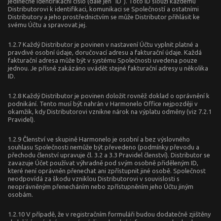
jedinečné identifikační číslo (dále jen "ID"). Toto ID slouží každému
Distributorovi k identifikaci, komunikaci se Společností a ostatními
Distributory a jeho prostřednictvím se může Distributor přihlásit ke
svému Účtu a spravovat jej.
1.2.7 Každý Distributor je povinen v nastavení Účtu vyplnit platné a
pravdivé osobní údaje, doručovací adresu a fakturační údaje. Každá
fakturační adresa může být v systému Společnosti uvedena pouze
jednou. Je přísně zakázáno uvádět stejné fakturační adresy u několika
ID.
1.2.8 Každý Distributor je povinen doložit rovněž doklad o oprávnění k
podnikání. Tento musí být nahrán v Harmonelo Office nejpozději v
okamžik, kdy Distributorovi vznikne nárok na výplatu odměny (viz 7.2.1
Pravidel).
1.2.9 Členství ve skupině Harmonelo je osobní a bez výslovného
souhlasu Společnosti nemůže být převedeno (podmínky převodu a
přechodu členství upravuje čl. 3.2 a 3.3 Pravidel členství). Distributor se
zavazuje Účet používat výhradně pod svým osobně přiděleným ID,
které není oprávněn přenechat ani zpřístupnit jiné osobě. Společnost
neodpovídá za škodu vzniklou Distributorovi v souvislosti s
neoprávněným přenecháním nebo zpřístupněním jeho Účtu jiným
osobám.
1.2.10 V případě, že v registračním formuláři budou dodatečně zjištěny