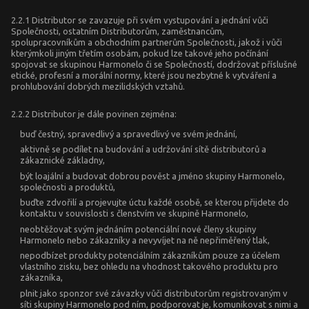
2.2.1 Distributor se zavazuje při svém vystupování a jednání vůči
Společnosti, ostatním Distributorům, zaměstnancům,
spolupracovníkům a obchodním partnerům Společnosti, jakož i vůči
kterýmkoli jiným třetím osobám, pokud lze takové jeho počínání
spojovat se skupinou Harmonelo či se Společností, dodržovat příslušné
etické, profesní a morální normy, které jsou nezbytné k vytváření a
prohlubování dobrých mezilidských vztahů.
2.2.2 Distributor je dále povinen zejména:
buď čestný, spravedlivý a spravedlivý ve svém jednání,
aktivně se podílet na budování a udržování sítě distributorů a
zákaznické základny,
být loajální a budovat dobrou pověst a jméno skupiny Harmonelo,
společnosti a produktů,
buďte zdvořilí a projevujte úctu každé osobě, se kterou přijdete do
kontaktu v souvislosti s členstvím ve skupině Harmonelo,
neobtěžovat svým jednáním potenciální nové členy skupiny
Harmonelo nebo zákazníky a nevyvíjet na ně nepřiměřený tlak,
nepodbízet produkty potenciálním zákazníkům pouze za účelem
vlastního zisku, bez ohledu na vhodnost takového produktu pro
zákazníka,
plnit jako sponzor své závazky vůči distributorům registrovaným v
síti skupiny Harmonelo pod ním, podporovat je, komunikovat s nimi a