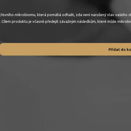
střevního mikrobiomu, která pomáhá odhalit, zda není narušený stav vašeho 
 věk. Cílem produktu je včasně předejít závažným následkům, které může mikrob
Přidat do k