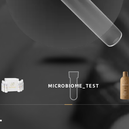
MICROBIOME_TEST
T