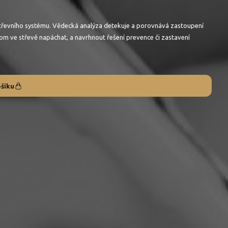
střevního systému. Vědecká analýza detekuje a porovnává zastoupení
iom ve střevě napáchat, a navrhnout řešení prevence či zastavení
ošíku