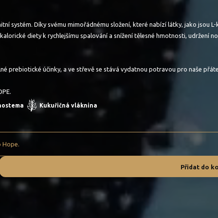
 systém. Díky svému mimořádnému složení, které nabízí látky, jako jsou L-kar
kalorické diety k rychlejšímu spalování a snížení tělesné hmotnosti, udržení 
ilné prebiotické účinky, a ve střevě se stává vydatnou potravou pro naše přáte
OPE.
nostema
Kukuřičná vláknina
o Hope.
Přidat do k