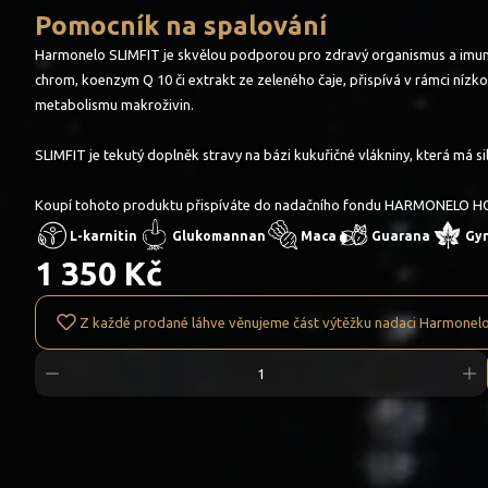
Pomocník na spalování
Harmonelo SLIMFIT je skvělou podporou pro zdravý organismus a imunitní
chrom, koenzym Q 10 či extrakt ze zeleného čaje, přispívá v rámci nízko
metabolismu makroživin.
SLIMFIT je tekutý doplněk stravy na bázi kukuřičné vlákniny, která má s
Koupí tohoto produktu přispíváte do nadačního fondu HARMONELO H
L-karnitin
Glukomannan
Maca
Guarana
Gy
1 350 Kč
Z každé prodané láhve věnujeme část výtěžku nadaci Harmonel